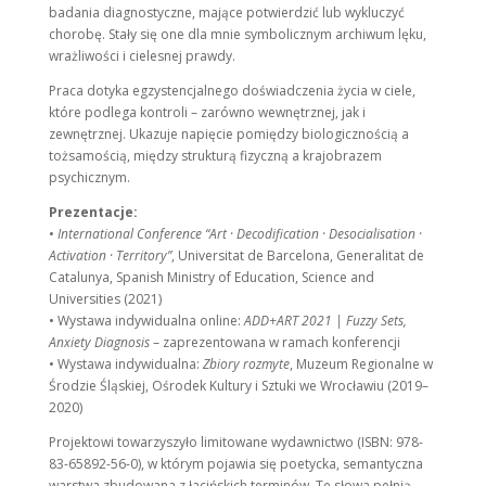
badania diagnostyczne, mające potwierdzić lub wykluczyć
chorobę. Stały się one dla mnie symbolicznym archiwum lęku,
wrażliwości i cielesnej prawdy.
Praca dotyka egzystencjalnego doświadczenia życia w ciele,
które podlega kontroli – zarówno wewnętrznej, jak i
zewnętrznej. Ukazuje napięcie pomiędzy biologicznością a
tożsamością, między strukturą fizyczną a krajobrazem
psychicznym.
Prezentacje:
•
International Conference “Art · Decodification · Desocialisation ·
Activation · Territory”
, Universitat de Barcelona, Generalitat de
Catalunya, Spanish Ministry of Education, Science and
Universities (2021)
• Wystawa indywidualna online:
ADD+ART 2021 | Fuzzy Sets,
Anxiety Diagnosis
– zaprezentowana w ramach konferencji
• Wystawa indywidualna:
Zbiory rozmyte
, Muzeum Regionalne w
Środzie Śląskiej, Ośrodek Kultury i Sztuki we Wrocławiu (2019–
2020)
Projektowi towarzyszyło limitowane wydawnictwo (ISBN: 978-
83-65892-56-0), w którym pojawia się poetycka, semantyczna
warstwa zbudowana z łacińskich terminów. Te słowa pełnią