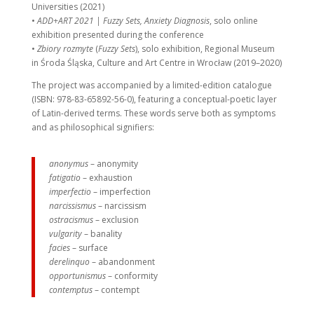
Universities (2021)
•
ADD+ART 2021 | Fuzzy Sets, Anxiety Diagnosis
, solo online
exhibition presented during the conference
•
Zbiory rozmyte
(
Fuzzy Sets
), solo exhibition, Regional Museum
in Środa Śląska, Culture and Art Centre in Wrocław (2019–2020)
The project was accompanied by a limited-edition catalogue
(ISBN: 978-83-65892-56-0), featuring a conceptual-poetic layer
of Latin-derived terms. These words serve both as symptoms
and as philosophical signifiers:
anonymus
– anonymity
fatigatio
– exhaustion
imperfectio
– imperfection
narcissismus
– narcissism
ostracismus
– exclusion
vulgarity
– banality
facies
– surface
derelinquo
– abandonment
opportunismus
– conformity
contemptus
– contempt