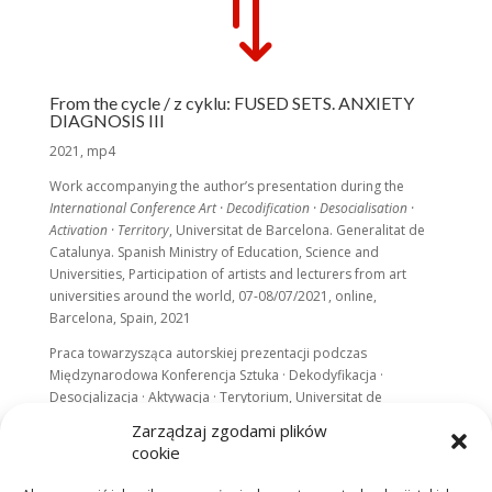
*
From the cycle / z cyklu: FUSED SETS. ANXIETY
DIAGNOSIS III
2021, mp4
Work accompanying the author’s presentation during the
International Conference Art · Decodification · Desocialisation ·
Activation · Territory
, Universitat de Barcelona. Generalitat de
Catalunya. Spanish Ministry of Education, Science and
Universities, Participation of artists and lecturers from art
universities around the world, 07-08/07/2021, online,
Barcelona, ​​​​Spain, 2021
Praca towarzysząca autorskiej prezentacji podczas
Międzynarodowa Konferencja Sztuka · Dekodyfikacja ·
Desocjalizacja · Aktywacja · Terytorium, Universitat de
Barcelona. Generalitat de Catalunya. Hiszpańskie Ministerstwo
Zarządzaj zgodami plików
Edukacji, Nauki i Uniwersytetów, Udział artystów
cookie
i wykładowców z artystycznych uczelni z całego świata, 07-
08.07.2021, on-line, Barcelona, ​​Hiszpania, 2021