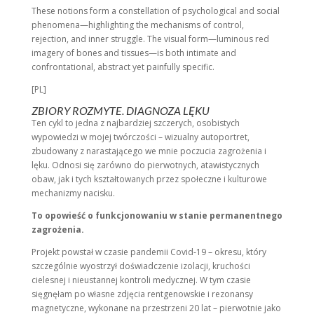
These notions form a constellation of psychological and social
phenomena—highlighting the mechanisms of control,
rejection, and inner struggle. The visual form—luminous red
imagery of bones and tissues—is both intimate and
confrontational, abstract yet painfully specific.
[PL]
ZBIORY ROZMYTE. DIAGNOZA LĘKU
Ten cykl to jedna z najbardziej szczerych, osobistych
wypowiedzi w mojej twórczości – wizualny autoportret,
zbudowany z narastającego we mnie poczucia zagrożenia i
lęku. Odnosi się zarówno do pierwotnych, atawistycznych
obaw, jak i tych kształtowanych przez społeczne i kulturowe
mechanizmy nacisku.
To opowieść o funkcjonowaniu w stanie permanentnego
zagrożenia.
Projekt powstał w czasie pandemii Covid-19 – okresu, który
szczególnie wyostrzył doświadczenie izolacji, kruchości
cielesnej i nieustannej kontroli medycznej. W tym czasie
sięgnęłam po własne zdjęcia rentgenowskie i rezonansy
magnetyczne, wykonane na przestrzeni 20 lat – pierwotnie jako