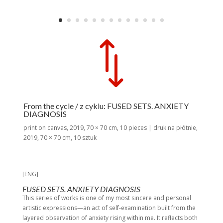
*
From the cycle / z cyklu: FUSED SETS. ANXIETY
DIAGNOSIS
print on canvas, 2019, 70 × 70 cm, 10 pieces | druk na płótnie,
2019, 70 × 70 cm, 10 sztuk
[ENG]
FUSED SETS. ANXIETY DIAGNOSIS
This series of works is one of my most sincere and personal
artistic expressions—an act of self-examination built from the
layered observation of anxiety rising within me. It reflects both