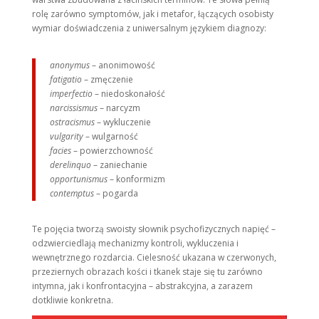
rolę zarówno symptomów, jak i metafor, łączących osobisty
wymiar doświadczenia z uniwersalnym językiem diagnozy:
anonymus
– anonimowość
fatigatio
– zmęczenie
imperfectio
– niedoskonałość
narcissismus
– narcyzm
ostracismus
– wykluczenie
vulgarity
– wulgarność
facies
– powierzchowność
derelinquo
– zaniechanie
opportunismus
– konformizm
contemptus
– pogarda
Te pojęcia tworzą swoisty słownik psychofizycznych napięć –
odzwierciedlają mechanizmy kontroli, wykluczenia i
wewnętrznego rozdarcia. Cielesność ukazana w czerwonych,
przeziernych obrazach kości i tkanek staje się tu zarówno
intymna, jak i konfrontacyjna – abstrakcyjna, a zarazem
dotkliwie konkretna.