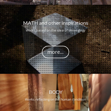
MATH and other inspirations
Works based on the idea of semioglogy
more...
Odtwarzacz
video
BODY
Works reflecting on the human condition