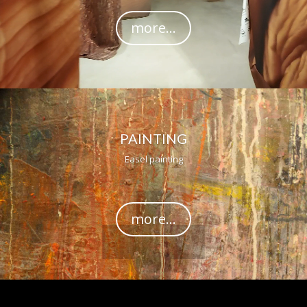
more...
PAINTING
Easel painting
more...