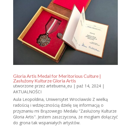
Gloria Artis Medal for Meritorious Culture |
Zasłużony Kulturze Gloria Artis
utworzone przez
artebuena_eu
|
paź 14, 2024
|
AKTUALNOŚCI
Aula Leopoldina, Uniwersytet Wrocławski Z wielką
radością i wdzięcznością dzielę się informacją o
przyznaniu mi Brązowego Medalu "Zasłużony Kulturze
Gloria Artis". Jestem zaszczycona, że mogłam dołączyć
do grona tak wspaniałych artystów.