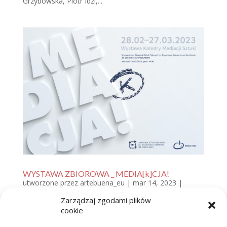
Grzybowska, Piotr Idzi,...
WYSTAWA ZBIOROWA _ MEDIA[k]CJA!
utworzone przez
artebuena_eu
|
mar 14, 2023
|
AKTUALNOŚCI
Zarządzaj zgodami plików
Wystawa Katedry Mediacji Sztuki MEDIA[k]CJA!
cookie
Wystawa Katedry Mediacji Sztuki w przestrzeni
Akademii Sztuk Pięknych im. Eugeniusza Gepperta we