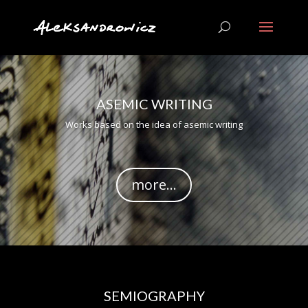
ASEMIC WRITING
Works based on the idea of asemic writing
more...
SEMIOGRAPHY