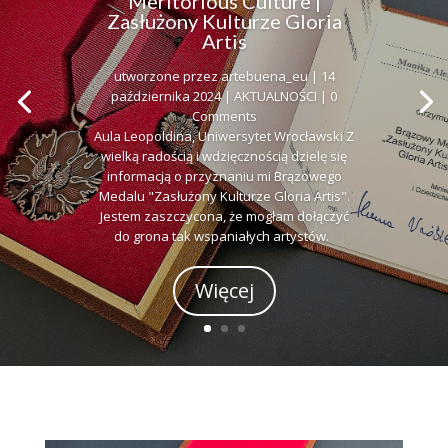
Meritorious Culture |
Zasłużony Kulturze Gloria
Artis
utworzone przez
artebuena_eu
|
14
października 2024
|
AKTUALNOŚCI
| 0
Comments
Aula Leopoldina, Uniwersytet Wrocławski Z
wielką radością i wdzięcznością dzielę się
informacją o przyznaniu mi Brązowego
Medalu "Zasłużony Kulturze Gloria Artis".
Jestem zaszczycona, że mogłam dołączyć
do grona tak wspaniałych artystów.
Więcej