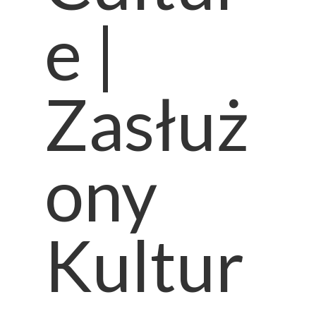
e |
Zasłuż
ony
Kultur