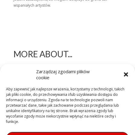
wspaniałych artystów.
MORE ABOUT...
Zarządzaj zgodami plików
SEMIOGRAPHY. A Visual Experiment at the Intersection of Sign,
cookie
Language, and Perception | SEMIOGRAFIA. Eksperyment
wizualny na styku znaku, języka i percepcji
Aby zapewnić jak najlepsze wrażenia, korzystamy z technologii, takich
Gloria Artis Medal for Meritorious Culture | Zasłużony Kulturze
jak pliki cookie, do przechowywania i/lub uzyskiwania dostępu do
Gloria Artis
informacji o urządzeniu. Zgoda na te technologie pozwoli nam
przetwarzać dane, takie jak zachowanie podczas przeglądania lub
MADE ON EARTH, HOMO SAPIENS SAPIENS, 100% ORGANIC
unikalne identyfikatory na tej stronie. Brak wyrażenia zgody lub
BODY
wycofanie zgody może niekorzystnie wpłynąć na niektóre cechy i
funkcje.
3D. IMPLICATIONS. DIGIT AND SOLID