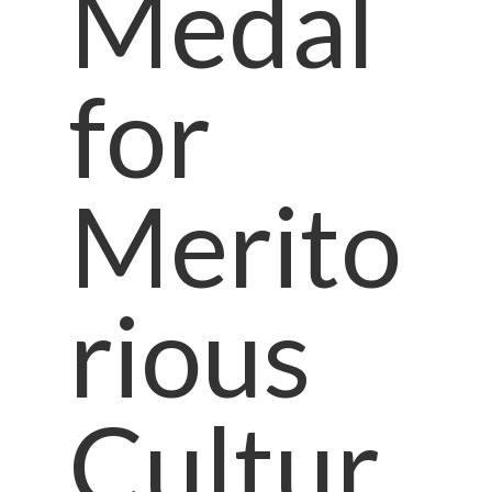
Medal
for
Merito
rious
Cultur